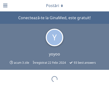
Postări
Conectează-te la GinaMed, este gratuit!
Y
yoyoo
acum 3 zile
Înregistrat
22 Febr. 2024
93
best answers