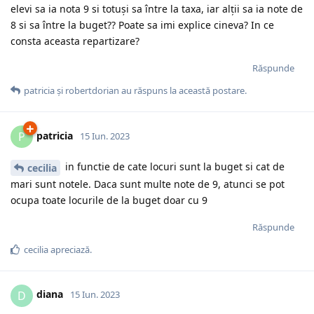
elevi sa ia nota 9 si totuși sa între la taxa, iar alții sa ia note de
8 si sa între la buget?? Poate sa imi explice cineva? In ce
consta aceasta repartizare?
Răspunde
patricia
și
robertdorian
au răspuns la această postare.
patricia
P
15 Iun. 2023
in functie de cate locuri sunt la buget si cat de
cecilia
mari sunt notele. Daca sunt multe note de 9, atunci se pot
ocupa toate locurile de la buget doar cu 9
Răspunde
cecilia
apreciază.
diana
D
15 Iun. 2023