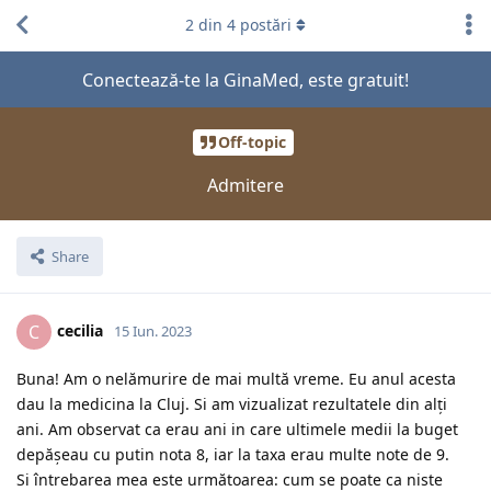
2
din
4
postări
Conectează-te la GinaMed, este gratuit!
Off-topic
Admitere
Share
cecilia
C
15 Iun. 2023
Buna! Am o nelămurire de mai multă vreme. Eu anul acesta
dau la medicina la Cluj. Si am vizualizat rezultatele din alți
ani. Am observat ca erau ani in care ultimele medii la buget
depășeau cu putin nota 8, iar la taxa erau multe note de 9.
Si întrebarea mea este următoarea: cum se poate ca niste