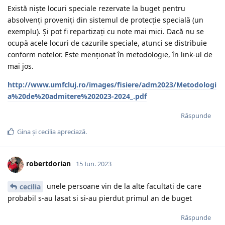
Există niște locuri speciale rezervate la buget pentru
absolvenți proveniți din sistemul de protecție specială (un
exemplu). Și pot fi repartizați cu note mai mici. Dacă nu se
ocupă acele locuri de cazurile speciale, atunci se distribuie
conform notelor. Este menționat în metodologie, în link-ul de
mai jos.
http://www.umfcluj.ro/images/fisiere/adm2023/Metodologi
a%20de%20admitere%202023-2024_.pdf
Răspunde
Gina
și
cecilia
apreciază.
robertdorian
15 Iun. 2023
unele persoane vin de la alte facultati de care
cecilia
probabil s-au lasat si si-au pierdut primul an de buget
Răspunde