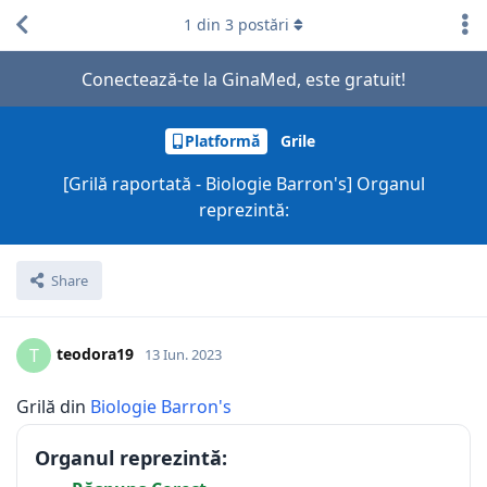
1
din
3
postări
Conectează-te la GinaMed, este gratuit!
Platformă
Grile
[Grilă raportată - Biologie Barron's] Organul
reprezintă:
Share
teodora19
T
13 Iun. 2023