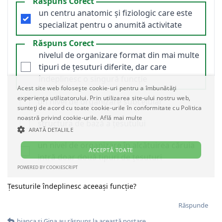
Țesuturile îndeplinesc aceeași funcție?
Răspunde
bianca
și
Gina
au răspuns la această postare.