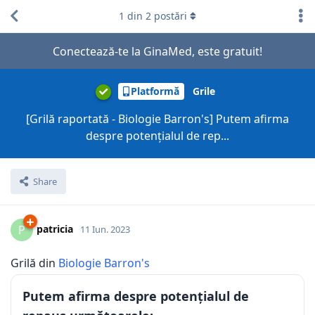
1
din
2
postări
Conectează-te la GinaMed, este gratuit!
Platformă
Grile
[Grilă raportată - Biologie Barron's] Putem afirma
despre potențialul de rep...
Share
patricia
P
11 Iun. 2023