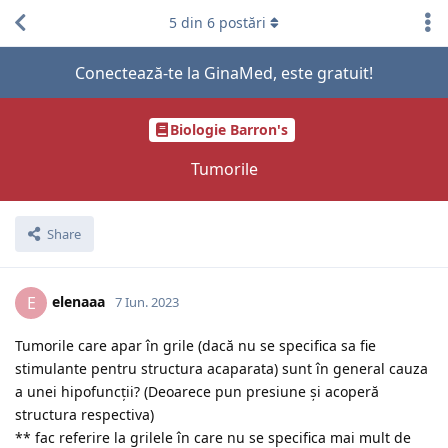
5
din
6
postări
Conectează-te la GinaMed, este gratuit!
Biologie Barron's
Tumorile
Share
elenaaa
E
7 Iun. 2023
Tumorile care apar în grile (dacă nu se specifica sa fie
stimulante pentru structura acaparata) sunt în general cauza
a unei hipofuncții? (Deoarece pun presiune și acoperă
structura respectiva)
** fac referire la grilele în care nu se specifica mai mult de