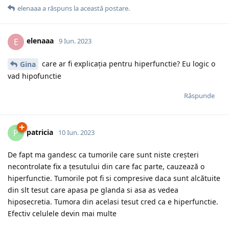
elenaaa
a răspuns la această postare.
elenaaa
E
9 Iun. 2023
care ar fi explicația pentru hiperfunctie? Eu logic o
Gina
vad hipofunctie
Răspunde
patricia
P
10 Iun. 2023
De fapt ma gandesc ca tumorile care sunt niste creșteri
necontrolate fix a țesutului din care fac parte, cauzează o
hiperfunctie. Tumorile pot fi si compresive daca sunt alcătuite
din slt tesut care apasa pe glanda si asa as vedea
hiposecretia. Tumora din acelasi tesut cred ca e hiperfunctie.
Efectiv celulele devin mai multe