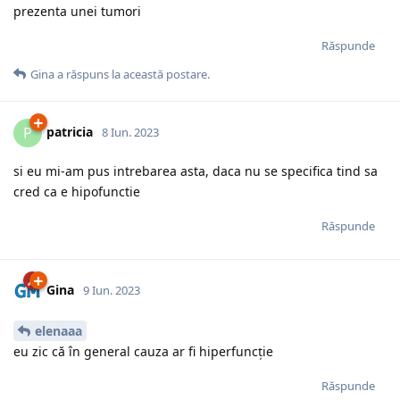
prezenta unei tumori
Răspunde
Gina
a răspuns la această postare.
patricia
P
8 Iun. 2023
si eu mi-am pus intrebarea asta, daca nu se specifica tind sa
cred ca e hipofunctie
Răspunde
Gina
9 Iun. 2023
elenaaa
eu zic că în general cauza ar fi hiperfuncție
Răspunde