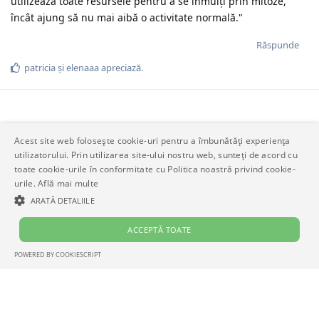
utilizează toate resursele pentru a se înmulți prin mitoze,
încât ajung să nu mai aibă o activitate normală."
Răspunde
patricia
și
elenaaa
apreciază.
Acest site web folosește cookie-uri pentru a îmbunătăți experiența
Scrieți un răspuns…
utilizatorului. Prin utilizarea site-ului nostru web, sunteți de acord cu
toate cookie-urile în conformitate cu Politica noastră privind cookie-
urile.
Află mai multe
ARATĂ DETALIILE
ACCEPTĂ TOATE
POWERED BY COOKIESCRIPT
STRICT NECESARE
DE PERFORMANȚĂ
DE TARGETARE
Strict necesare
De performanță
De targetare