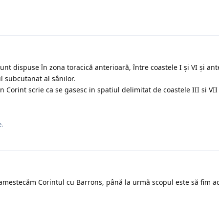
unt dispuse în zona toracică anterioară, între coastele I și VI și ant
l subcutanat al sânilor.
 Corint scrie ca se gasesc in spatiul delimitat de coastele III si VI
.
amestecăm Corintul cu Barrons, până la urmă scopul este să fim a