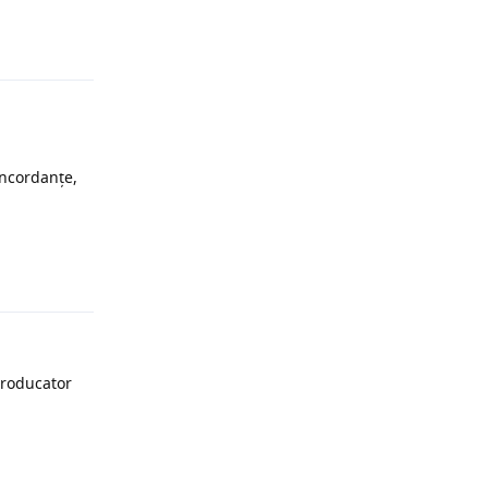
oncordanțe,
Răspunde
roducator
Răspunde