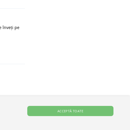
e înveți pe
Răspunde
ACCEPTĂ TOATE