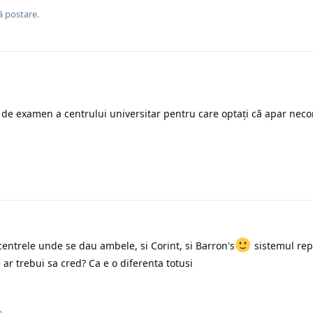
ă postare.
a de examen a centrului universitar pentru care optați că apar nec
ntrele unde se dau ambele, si Corint, si Barron's
sistemul rep
 ar trebui sa cred? Ca e o diferenta totusi
.