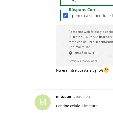
Nu era între coastele I și IV?
mituuuu
7 Iun. 2023
M
Contine celule T imature