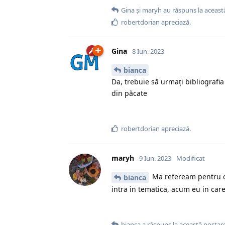
Gina
și
maryh
au răspuns la aceast
robertdorian
apreciază.
Gina
8 Iun. 2023
bianca
Da, trebuie să urmați bibliografi
din păcate
robertdorian
apreciază.
maryh
9 Iun. 2023
Modificat
Ma refeream pentru ce
bianca
intra in tematica, acum eu in care
bianca
a răspuns la această postare