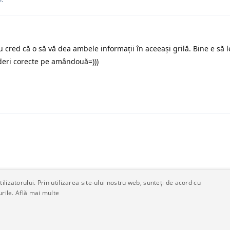
u cred că o să vă dea ambele informații în aceeași grilă. Bine e să l
ideri corecte pe amândouă=)))
lizatorului. Prin utilizarea site-ului nostru web, sunteți de acord cu
urile.
Află mai multe