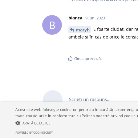
bianca
9 Iun. 2023
B
E foarte ciudat, dar n
maryh
ambele și în caz de orice le cons
Gina
apreciază.
Scrieți un răspuns…
Acest site web folosește cookie-uri pentru a îmbunătăți experiența uti
toate cookie-urile în conformitate cu Politica noastră privind cookie-
ARATĂ DETALIILE
POWERED BY COOKIESCRIPT
STRICT NECESARE
DE PERFORMANȚĂ
DE TARGETARE