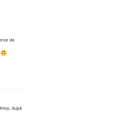
Răspunde
erior de
I
Răspunde
dmiși, după
Răspunde