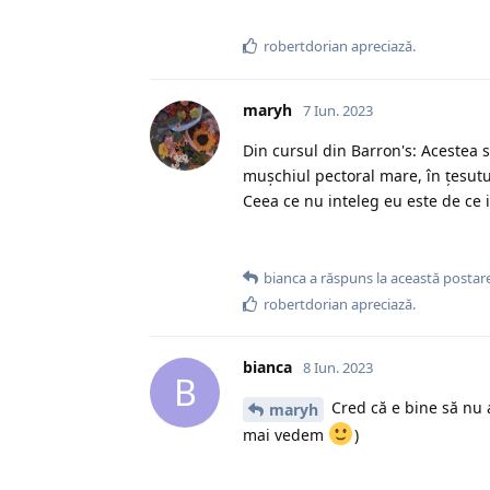
robertdorian
apreciază.
maryh
7 Iun. 2023
Din cursul din Barron's: Acestea s
mușchiul pectoral mare, în țesutu
Ceea ce nu inteleg eu este de ce in
bianca
a răspuns la această postare
robertdorian
apreciază.
bianca
8 Iun. 2023
B
Cred că e bine să nu 
maryh
mai vedem
)