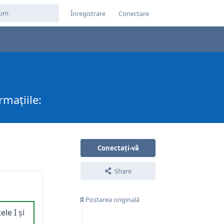
Înregistrare
Conectare
rmațiile:
Conectați-vă
Share
Postarea originală