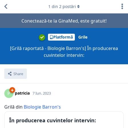
1
din
2
postări
Conectează-te la GinaMed, este gratuit!
Platformă
Grile
[Grilă raportată - Biologie Barron's] În producerea
cuvintelor intervin:
Share
patricia
P
7 Iun. 2023