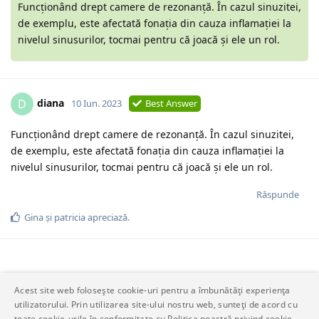
Funcționând drept camere de rezonanță. În cazul sinuzitei,
de exemplu, este afectată fonația din cauza inflamației la
nivelul sinusurilor, tocmai pentru că joacă și ele un rol.
diana
D
10 Iun. 2023
Best Answer
Funcționând drept camere de rezonanță. În cazul sinuzitei,
de exemplu, este afectată fonația din cauza inflamației la
nivelul sinusurilor, tocmai pentru că joacă și ele un rol.
Răspunde
Gina
și
patricia
apreciază.
Acest site web folosește cookie-uri pentru a îmbunătăți experiența
Scrieți un răspuns…
utilizatorului. Prin utilizarea site-ului nostru web, sunteți de acord cu
toate cookie-urile în conformitate cu Politica noastră privind cookie-