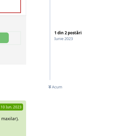
1
din
2
postări
Iunie 2023
Răspunde
Acum
10 Iun. 2023
 maxilar).