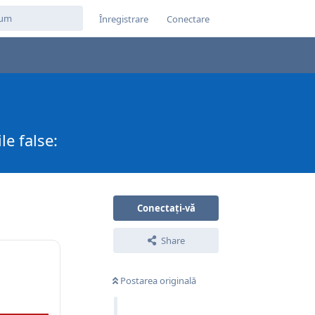
Înregistrare
Conectare
le false:
Conectați-vă
Share
Postarea originală