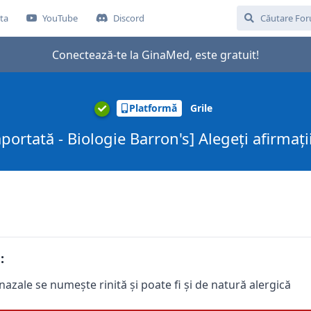
ta
YouTube
Discord
Conectează-te la GinaMed, este gratuit!
Platformă
Grile
aportată - Biologie Barron's] Alegeți afirmații