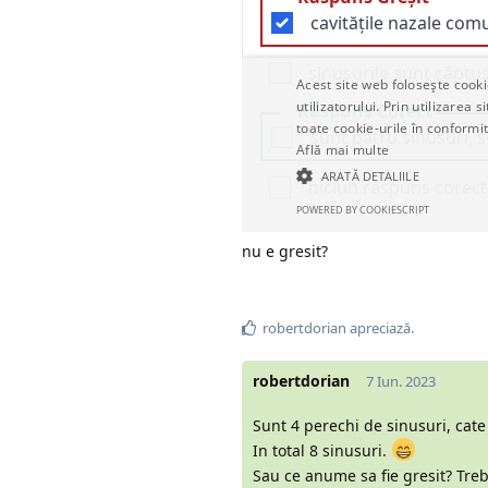
nu e gresit?
robertdorian
apreciază.
robertdorian
7 Iun. 2023
Sunt 4 perechi de sinusuri, cate 
In total 8 sinusuri.
Sau ce anume sa fie gresit? Trebu