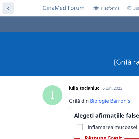
GinaMed Forum
Platforma
Ins
[Grilă r
iulia_tocianiuc
6 Iun. 2023
I