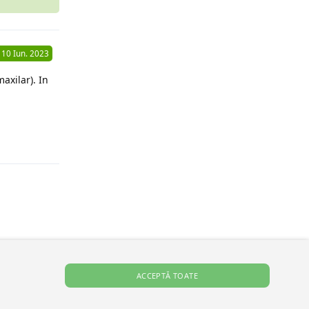
10 Iun. 2023
axilar). In
Răspunde
ACCEPTĂ TOATE