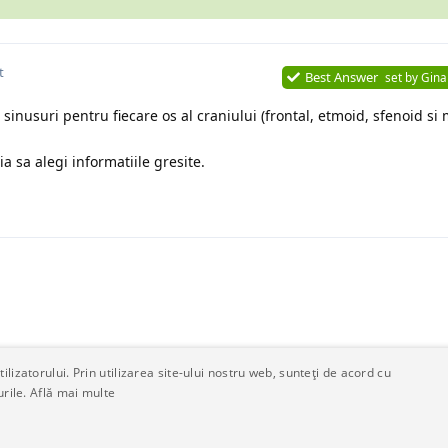
t
Best Answer
set by
Gina
sinusuri pentru fiecare os al craniului (frontal, etmoid, sfenoid si m
a sa alegi informatiile gresite.
lizatorului. Prin utilizarea site-ului nostru web, sunteți de acord cu
urile.
Află mai multe