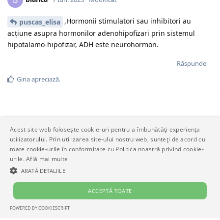
B
,Hormonii stimulatori sau inhibitori au
puscas_elisa
acțiune asupra hormonilor adenohipofizari prin sistemul
hipotalamo-hipofizar, ADH este neurohormon.
Răspunde
Gina
apreciază.
Acest site web folosește cookie-uri pentru a îmbunătăți experiența
Scrieți un răspuns…
utilizatorului. Prin utilizarea site-ului nostru web, sunteți de acord cu
toate cookie-urile în conformitate cu Politica noastră privind cookie-
urile.
Află mai multe
ARATĂ DETALIILE
ACCEPTĂ TOATE
POWERED BY COOKIESCRIPT
STRICT NECESARE
DE PERFORMANȚĂ
DE TARGETARE