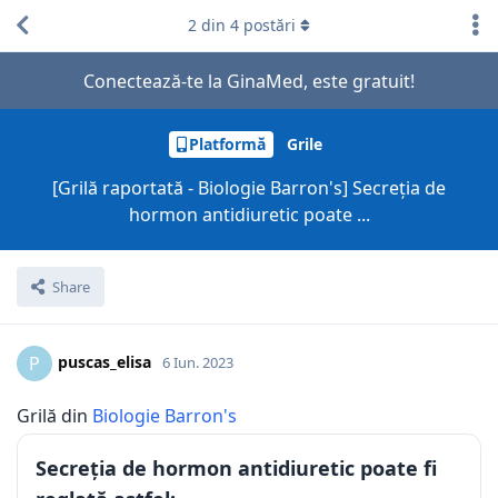
2
din
4
postări
Conectează-te la GinaMed, este gratuit!
Platformă
Grile
[Grilă raportată - Biologie Barron's] Secreția de
hormon antidiuretic poate ...
Share
puscas_elisa
P
6 Iun. 2023