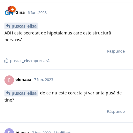
Gina
6 Iun. 2023
puscas_elisa
ADH este secretat de hipotalamus care este structură
nervoasă
Răspunde
puscas_elisa
apreciază.
elenaaa
E
7 Iun. 2023
de ce nu este corecta și varianta pusă de
puscas_elisa
tine?
Răspunde
bianca
7 Iun. 2023
Modificat