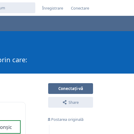
Înregistrare
Conectare
prin care:
Conectați-vă
Share
Postarea originală