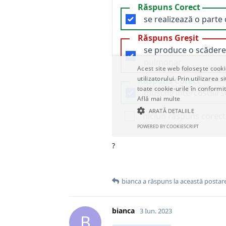
?
bianca
a răspuns la această postare
bianca
3 Iun. 2023
B