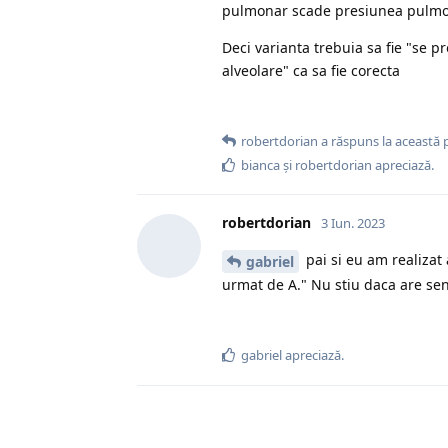
pulmonar scade presiunea pulmona
Deci varianta trebuia sa fie "se 
alveolare" ca sa fie corecta
robertdorian
a răspuns la această 
bianca
și
robertdorian
apreciază.
robertdorian
3 Iun. 2023
pai si eu am realiza
gabriel
urmat de A." Nu stiu daca are se
gabriel
apreciază.