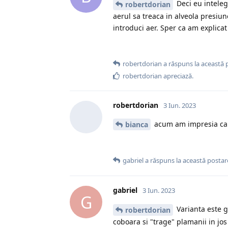
Deci eu inteleg
robertdorian
aerul sa treaca in alveola presiu
introduci aer. Sper ca am explica
robertdorian
a răspuns la această 
robertdorian
apreciază.
robertdorian
3 Iun. 2023
acum am impresia ca 
bianca
gabriel
a răspuns la această postar
gabriel
3 Iun. 2023
G
Varianta este gr
robertdorian
coboara si "trage" plamanii in jo