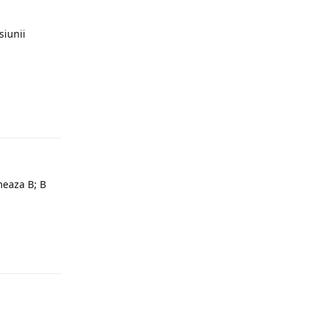
siunii
Răspunde
meaza B; B
Răspunde