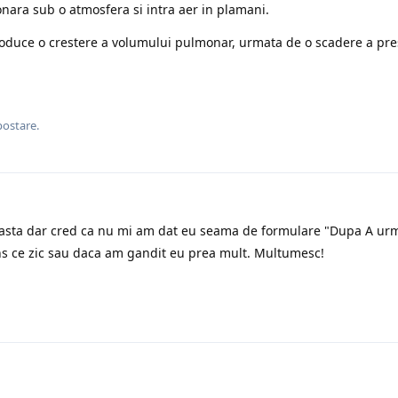
ra sub o atmosfera si intra aer in plamani.
produce o crestere a volumului pulmonar, urmata de o scadere a pre
postare.
t asta dar cred ca nu mi am dat eu seama de formulare "Dupa A ur
ns ce zic sau daca am gandit eu prea mult. Multumesc!