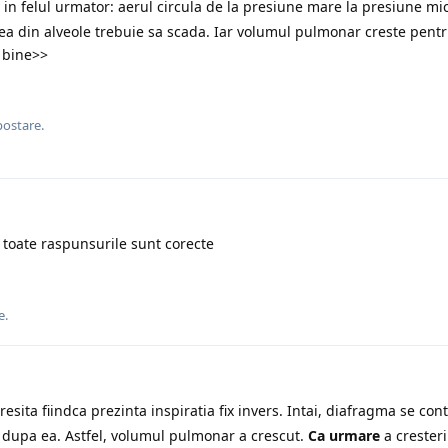
 in felul urmator: aerul circula de la presiune mare la presiune mi
nea din alveole trebuie sa scada. Iar volumul pulmonar creste pent
t bine>>
postare.
toate raspunsurile sunt corecte
e.
esita fiindca prezinta inspiratia fix invers. Intai, diafragma se cont
s dupa ea. Astfel, volumul pulmonar a crescut.
Ca urmare
a cresteri