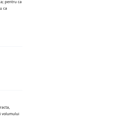
ca; pentru ca
ru ca
Răspunde
Răspunde
racta,
i volumului