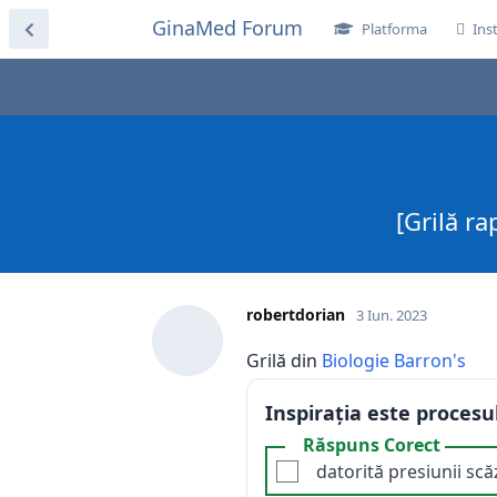
GinaMed Forum
Platforma
Ins
[Grilă ra
robertdorian
3 Iun. 2023