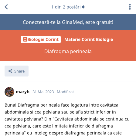
1
din
2
postări
Conectează-te la GinaMed, este gratuit!
Biologie Corint
Materie Corint Biologie
Diafragma perineala
Share
maryh
31 Mai 2023
Modificat
Buna! Diafragma perineala face legatura intre cavitatea
abdominala si cea pelviana sau se afla strict inferior in
cavitatea pelviana? Din "Cavitatea abdominala se continua cu
cea pelviana, care este limitata inferior de diafragma
perineala" eu inteleg despre diafragma perineala ca este