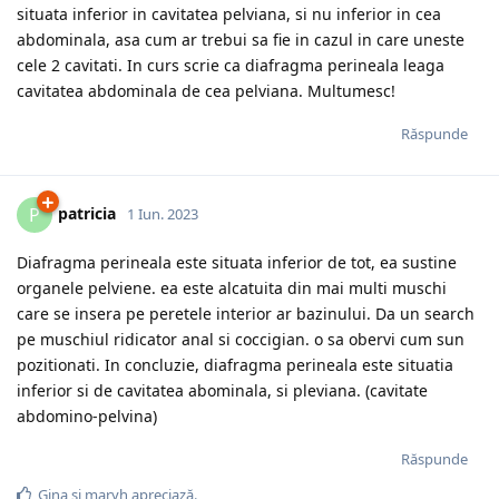
situata inferior in cavitatea pelviana, si nu inferior in cea
abdominala, asa cum ar trebui sa fie in cazul in care uneste
cele 2 cavitati. In curs scrie ca diafragma perineala leaga
cavitatea abdominala de cea pelviana. Multumesc!
Răspunde
patricia
P
1 Iun. 2023
Diafragma perineala este situata inferior de tot, ea sustine
organele pelviene. ea este alcatuita din mai multi muschi
care se insera pe peretele interior ar bazinului. Da un search
pe muschiul ridicator anal si coccigian. o sa obervi cum sun
pozitionati. In concluzie, diafragma perineala este situatia
inferior si de cavitatea abominala, si pleviana. (cavitate
abdomino-pelvina)
Răspunde
Gina
și
maryh
apreciază.