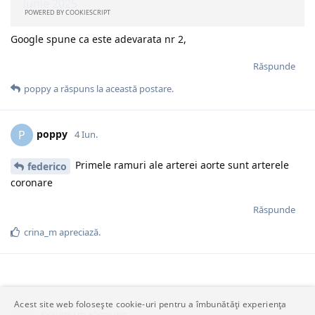
Google spune ca este adevarata nr 2,
Răspunde
poppy
a răspuns la această postare.
poppy
P
4 Iun.
Primele ramuri ale arterei aorte sunt arterele
federico
coronare
Răspunde
crina_m
apreciază.
Acest site web folosește cookie-uri pentru a îmbunătăți experiența
Scrieți un răspuns…