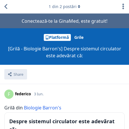
1
din
2
postări
Conectează-te la GinaMed, este gratuit!
Platformă
Grile
[Grilă - Biologie Barron's] Despre sistemul circulator
este adevărat că:
Share
federico
F
3 Iun.