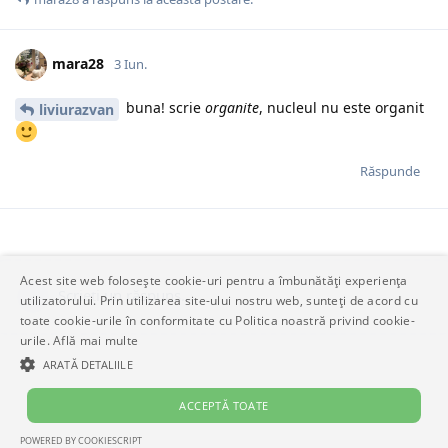
mara28
3 Iun.
buna! scrie
organite
, nucleul nu este organit
liviurazvan
Răspunde
Acest site web folosește cookie-uri pentru a îmbunătăți experiența
Scrieți un răspuns…
utilizatorului. Prin utilizarea site-ului nostru web, sunteți de acord cu
toate cookie-urile în conformitate cu Politica noastră privind cookie-
urile.
Află mai multe
ARATĂ DETALIILE
ACCEPTĂ TOATE
POWERED BY COOKIESCRIPT
STRICT NECESARE
DE PERFORMANȚĂ
DE TARGETARE