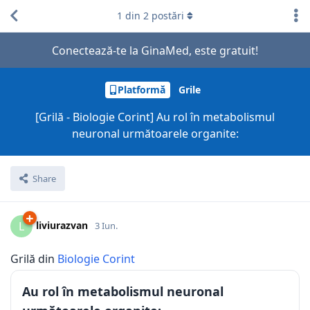
1
din
2
postări
Conectează-te la GinaMed, este gratuit!
Platformă
Grile
[Grilă - Biologie Corint] Au rol în metabolismul
neuronal următoarele organite:
Share
liviurazvan
L
3 Iun.