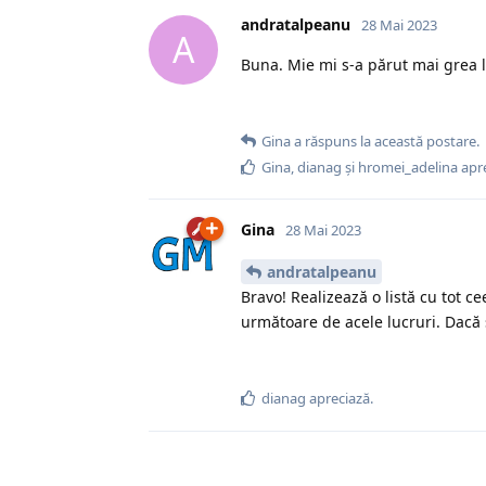
andratalpeanu
28 Mai 2023
A
Buna. Mie mi s-a părut mai grea la
Gina
a răspuns la această postare.
Gina
,
dianag
și
hromei_adelina
apre
Gina
28 Mai 2023
andratalpeanu
Bravo! Realizează o listă cu tot 
următoare de acele lucruri. Dacă 
dianag
apreciază.