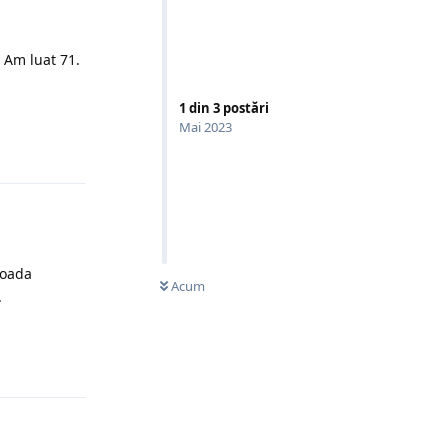
. Am luat 71.
Răspunde
1
din
3
postări
Mai 2023
ioada
Acum
.
Răspunde