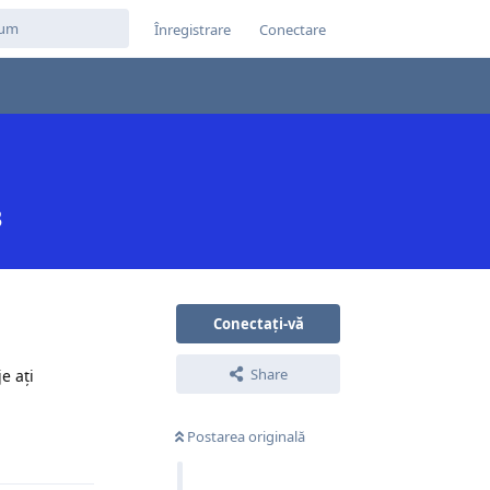
Înregistrare
Conectare
3
Conectați-vă
Share
e ați
Postarea originală
Răspunde