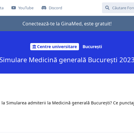
ta
YouTube
Discord
Conectează-te la GinaMed, este gratuit!
Centre universitare
București
Simulare Medicină generală București 202
 la Simularea admiterii la Medicină generală București? Ce punctaj