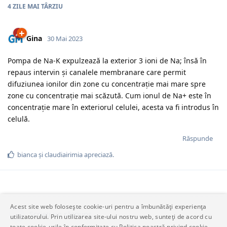
4 ZILE
MAI TÂRZIU
Gina
30 Mai 2023
Pompa de Na-K expulzează la exterior 3 ioni de Na; însă în
repaus intervin și canalele membranare care permit
difuziunea ionilor din zone cu concentrație mai mare spre
zone cu concentrație mai scăzută. Cum ionul de Na+ este în
concentrație mare în exteriorul celulei, acesta va fi introdus în
celulă.
Răspunde
bianca
și
claudiairimia
apreciază.
Acest site web folosește cookie-uri pentru a îmbunătăți experiența
Scrieți un răspuns…
utilizatorului. Prin utilizarea site-ului nostru web, sunteți de acord cu
toate cookie-urile în conformitate cu Politica noastră privind cookie-