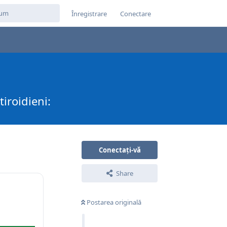
Înregistrare
Conectare
iroidieni:
Conectați-vă
Share
Postarea originală