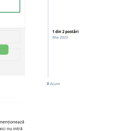
1
din
2
postări
Mai 2023
Acum
Răspunde
e menționează
ici nu intră