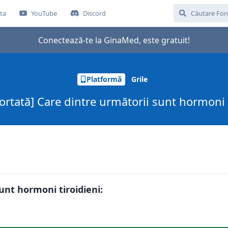
ta
YouTube
Discord
Conectează-te la GinaMed, este gratuit!
Platformă
Grile
portată] Care dintre următorii sunt hormoni t