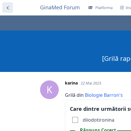
GinaMed Forum
Platforma
Ins
[Grilă ra
karina
22 Mai 2023
K